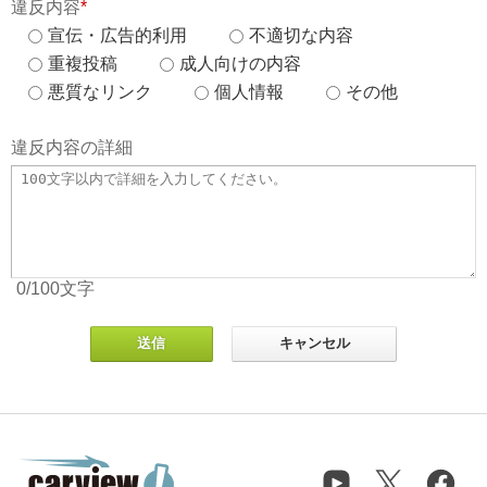
違反内容
*
宣伝・広告的利用
不適切な内容
重複投稿
成人向けの内容
悪質なリンク
個人情報
その他
違反内容の詳細
0
/100
文字