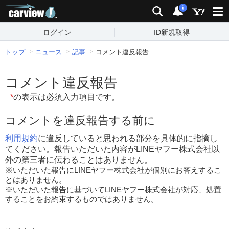
carview!
検索
通知
i
ログイン
ID新規取得
トップ
ニュース
記事
コメント違反報告
コメント違反報告
*
の表示は必須入力項目です。
コメントを違反報告する前に
利用規約
に違反していると思われる部分を具体的に指摘し
てください。報告いただいた内容がLINEヤフー株式会社以
外の第三者に伝わることはありません。
※いただいた報告にLINEヤフー株式会社が個別にお答えするこ
とはありません。
※いただいた報告に基づいてLINEヤフー株式会社が対応、処置
することをお約束するものではありません。