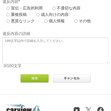
違反内容
*
宣伝・広告的利用
不適切な内容
重複投稿
成人向けの内容
悪質なリンク
個人情報
その他
違反内容の詳細
0
/100
文字