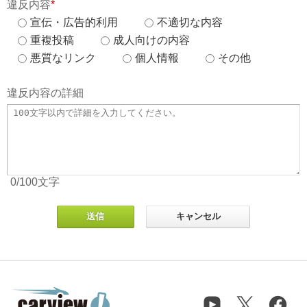
違反内容
*
宣伝・広告的利用
不適切な内容
重複投稿
成人向けの内容
悪質なリンク
個人情報
その他
違反内容の詳細
0
/100
文字