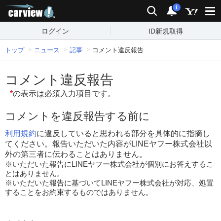
carview!
検索
通知
i
ログイン
ID新規取得
トップ
ニュース
記事
コメント違反報告
コメント違反報告
*
の表示は必須入力項目です。
コメントを違反報告する前に
利用規約
に違反していると思われる部分を具体的に指摘し
てください。報告いただいた内容がLINEヤフー株式会社以
外の第三者に伝わることはありません。
※いただいた報告にLINEヤフー株式会社が個別にお答えするこ
とはありません。
※いただいた報告に基づいてLINEヤフー株式会社が対応、処置
することをお約束するものではありません。