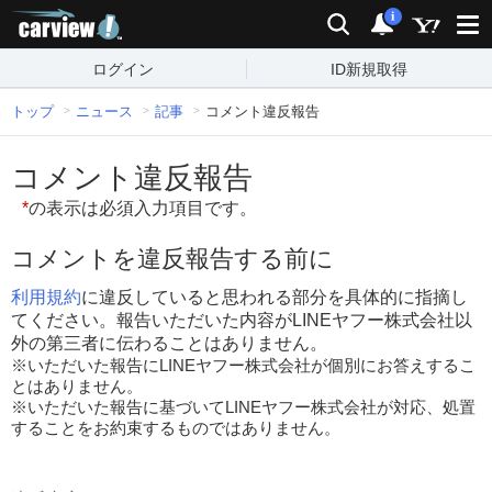
carview!
検索
通知
i
ログイン
ID新規取得
トップ
ニュース
記事
コメント違反報告
コメント違反報告
*
の表示は必須入力項目です。
コメントを違反報告する前に
利用規約
に違反していると思われる部分を具体的に指摘し
てください。報告いただいた内容がLINEヤフー株式会社以
外の第三者に伝わることはありません。
※いただいた報告にLINEヤフー株式会社が個別にお答えするこ
とはありません。
※いただいた報告に基づいてLINEヤフー株式会社が対応、処置
することをお約束するものではありません。