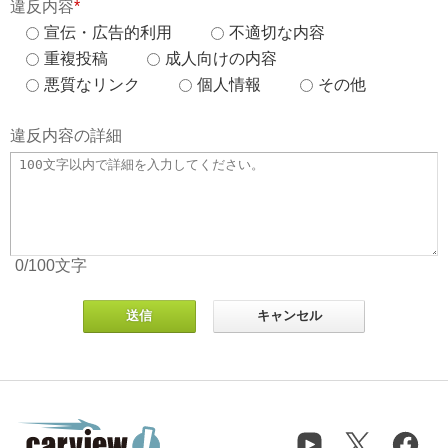
違反内容
*
宣伝・広告的利用
不適切な内容
重複投稿
成人向けの内容
悪質なリンク
個人情報
その他
違反内容の詳細
0
/100
文字