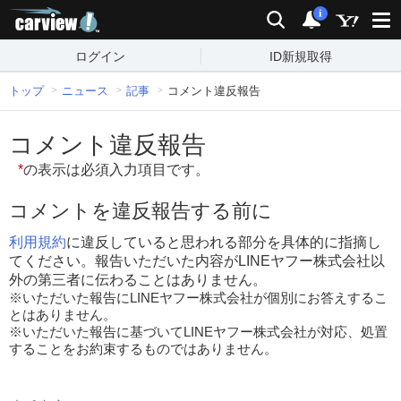
carview!
検索
通知
i
ログイン
ID新規取得
トップ
ニュース
記事
コメント違反報告
コメント違反報告
*
の表示は必須入力項目です。
コメントを違反報告する前に
利用規約
に違反していると思われる部分を具体的に指摘し
てください。報告いただいた内容がLINEヤフー株式会社以
外の第三者に伝わることはありません。
※いただいた報告にLINEヤフー株式会社が個別にお答えするこ
とはありません。
※いただいた報告に基づいてLINEヤフー株式会社が対応、処置
することをお約束するものではありません。