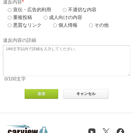
違反内容
*
宣伝・広告的利用
不適切な内容
重複投稿
成人向けの内容
悪質なリンク
個人情報
その他
違反内容の詳細
0
/100
文字