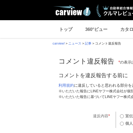
トップ
360°ビュー
カタ
carview!
>
ニュース
>
記事
>
コメント違反報告
コメント違反報告
*
の表示
コメントを違反報告する前に
利用規約
に違反していると思われる部分を
※いただいた報告にLINEヤフー株式会社が
※いただいた報告に基づいてLINEヤフー株
違反内容
*
宣伝
個人