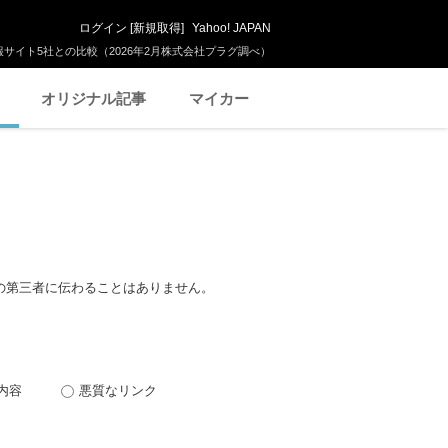
ログイン
[
新規取得
]
Yahoo! JAPAN
サイト5社との比較（2026年2月株式会社プラグ調べ）
オリジナル記事
マイカー
の第三者に伝わることはありません。
内容
悪質なリンク