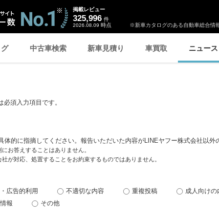
掲載レビュー
325,996
件
時点
※新車カタログのある自動車総合情報
2026.08.09
ログ
中古車検索
新車見積り
車買取
ニュース
は必須入力項目です。
具体的に指摘してください。報告いただいた内容がLINEヤフー株式会社以外
個別にお答えすることはありません。
式会社が対応、処置することをお約束するものではありません。
・広告的利用
不適切な内容
重複投稿
成人向けの
情報
その他