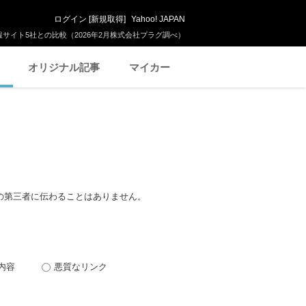
ログイン
[
新規取得
]
Yahoo! JAPAN
サイト5社との比較（2026年2月株式会社プラグ調べ）
オリジナル記事
マイカー
の第三者に伝わることはありません。
内容
悪質なリンク