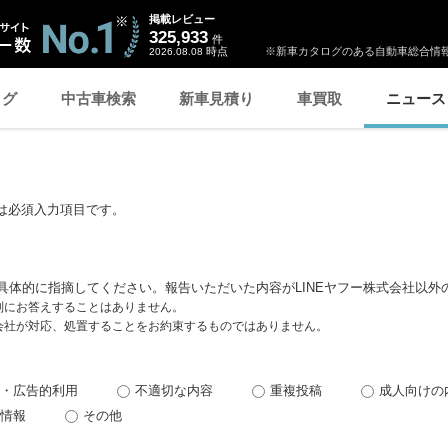
掲載レビュー
325,933
件
時点
※新車カタログのある自動車総合情報
2026.08.08
ログ
中古車検索
新車見積り
車買取
ニュース
は必須入力項目です。
具体的に指摘してください。報告いただいた内容がLINEヤフー株式会社以外
個別にお答えすることはありません。
式会社が対応、処置することをお約束するものではありません。
・広告的利用
不適切な内容
重複投稿
成人向けの
情報
その他