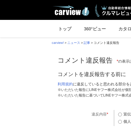
トップ
360°ビュー
カタ
carview!
>
ニュース
>
記事
>
コメント違反報告
コメント違反報告
*
の表示
コメントを違反報告する前に
利用規約
に違反していると思われる部分を
※いただいた報告にLINEヤフー株式会社が
※いただいた報告に基づいてLINEヤフー株
違反内容
*
宣伝
個人