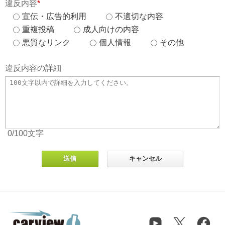
違反内容
*
宣伝・広告的利用
不適切な内容
重複投稿
成人向けの内容
悪質なリンク
個人情報
その他
違反内容の詳細
0
/100
文字