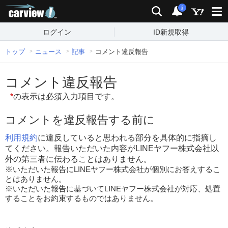
carview!
検索
通知
i
ログイン
ID新規取得
トップ
ニュース
記事
コメント違反報告
コメント違反報告
*
の表示は必須入力項目です。
コメントを違反報告する前に
利用規約
に違反していると思われる部分を具体的に指摘し
てください。報告いただいた内容がLINEヤフー株式会社以
外の第三者に伝わることはありません。
※いただいた報告にLINEヤフー株式会社が個別にお答えするこ
とはありません。
※いただいた報告に基づいてLINEヤフー株式会社が対応、処置
することをお約束するものではありません。