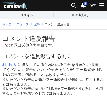
carview!
検索
通知
i
ログイン
ID新規取得
トップ
ニュース
記事
コメント違反報告
コメント違反報告
*
の表示は必須入力項目です。
コメントを違反報告する前に
利用規約
に違反していると思われる部分を具体的に指摘し
てください。報告いただいた内容がLINEヤフー株式会社以
外の第三者に伝わることはありません。
※いただいた報告にLINEヤフー株式会社が個別にお答えするこ
とはありません。
※いただいた報告に基づいてLINEヤフー株式会社が対応、処置
することをお約束するものではありません。