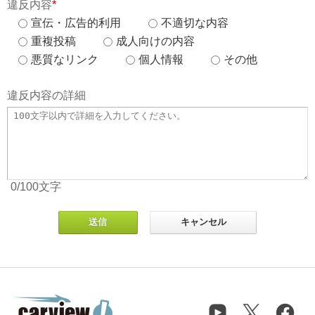
違反内容
*
宣伝・広告的利用
不適切な内容
重複投稿
成人向けの内容
悪質なリンク
個人情報
その他
違反内容の詳細
0
/100
文字