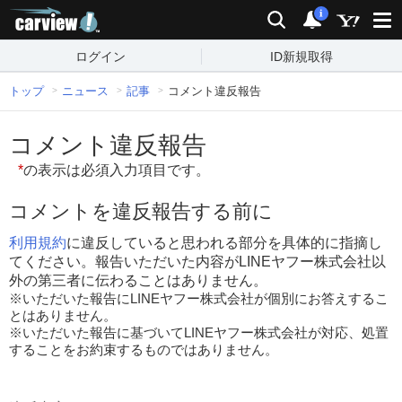
carview!
検索
通知
i
ログイン
ID新規取得
トップ
ニュース
記事
コメント違反報告
コメント違反報告
*
の表示は必須入力項目です。
コメントを違反報告する前に
利用規約
に違反していると思われる部分を具体的に指摘し
てください。報告いただいた内容がLINEヤフー株式会社以
外の第三者に伝わることはありません。
※いただいた報告にLINEヤフー株式会社が個別にお答えするこ
とはありません。
※いただいた報告に基づいてLINEヤフー株式会社が対応、処置
することをお約束するものではありません。