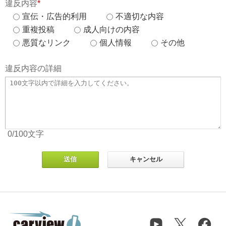
違反内容
*
宣伝・広告的利用
不適切な内容
重複投稿
成人向けの内容
悪質なリンク
個人情報
その他
違反内容の詳細
0
/100
文字