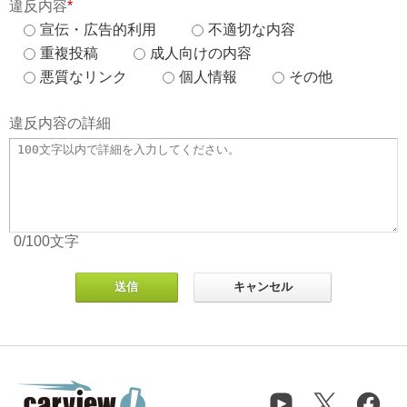
違反内容
*
宣伝・広告的利用
不適切な内容
重複投稿
成人向けの内容
悪質なリンク
個人情報
その他
違反内容の詳細
0
/100
文字