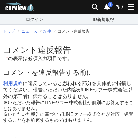
carview!
検索
通知
i
ログイン
ID新規取得
トップ
ニュース
記事
コメント違反報告
コメント違反報告
*
の表示は必須入力項目です。
コメントを違反報告する前に
利用規約
に違反していると思われる部分を具体的に指摘し
てください。報告いただいた内容がLINEヤフー株式会社以
外の第三者に伝わることはありません。
※いただいた報告にLINEヤフー株式会社が個別にお答えするこ
とはありません。
※いただいた報告に基づいてLINEヤフー株式会社が対応、処置
することをお約束するものではありません。