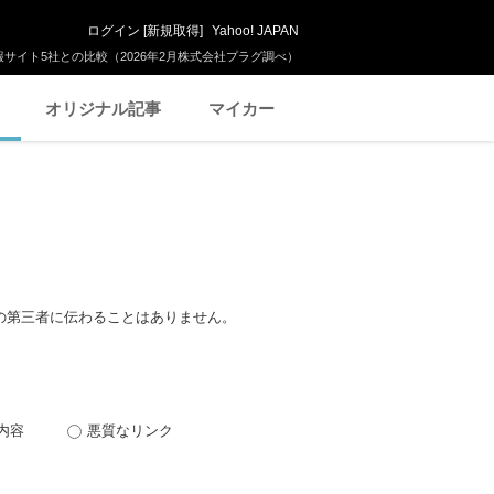
ログイン
[
新規取得
]
Yahoo! JAPAN
サイト5社との比較（2026年2月株式会社プラグ調べ）
オリジナル記事
マイカー
の第三者に伝わることはありません。
内容
悪質なリンク