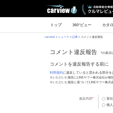
トップ
360°ビュー
カタ
carview!
>
ニュース
>
記事
>
コメント違反報告
コメント違反報告
*
の表示
コメントを違反報告する前に
利用規約
に違反していると思われる部分を
※いただいた報告にLINEヤフー株式会社が
※いただいた報告に基づいてLINEヤフー株
違反内容
*
宣伝
個人