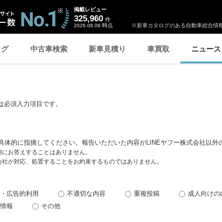
掲載レビュー
325,960
件
時点
※新車カタログのある自動車総合情報
2026.08.08
ログ
中古車検索
新車見積り
車買取
ニュース
は必須入力項目です。
具体的に指摘してください。報告いただいた内容がLINEヤフー株式会社以外
個別にお答えすることはありません。
式会社が対応、処置することをお約束するものではありません。
・広告的利用
不適切な内容
重複投稿
成人向けの
情報
その他