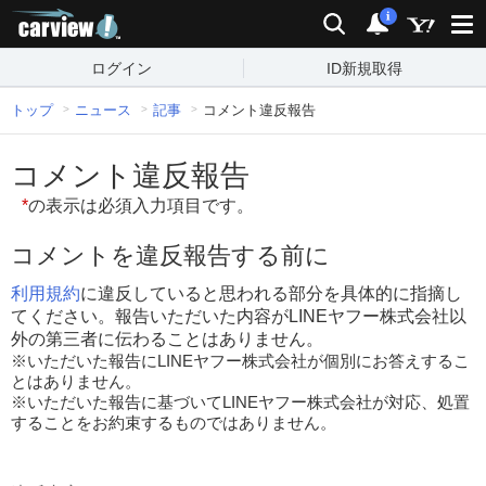
carview!
検索
通知
i
ログイン
ID新規取得
トップ
ニュース
記事
コメント違反報告
コメント違反報告
*
の表示は必須入力項目です。
コメントを違反報告する前に
利用規約
に違反していると思われる部分を具体的に指摘し
てください。報告いただいた内容がLINEヤフー株式会社以
外の第三者に伝わることはありません。
※いただいた報告にLINEヤフー株式会社が個別にお答えするこ
とはありません。
※いただいた報告に基づいてLINEヤフー株式会社が対応、処置
することをお約束するものではありません。