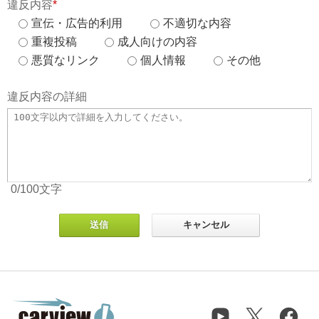
違反内容
*
宣伝・広告的利用
不適切な内容
重複投稿
成人向けの内容
悪質なリンク
個人情報
その他
違反内容の詳細
0
/100
文字