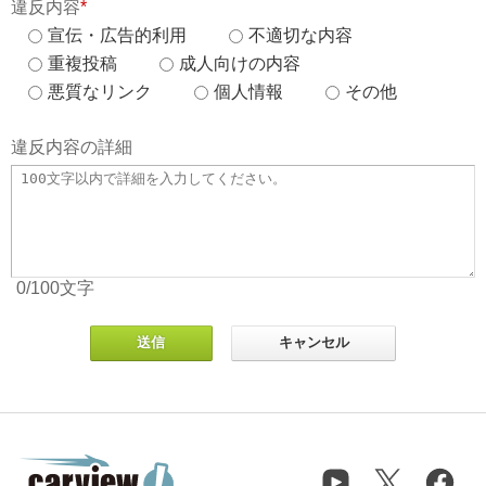
違反内容
*
宣伝・広告的利用
不適切な内容
重複投稿
成人向けの内容
悪質なリンク
個人情報
その他
違反内容の詳細
0
/100
文字