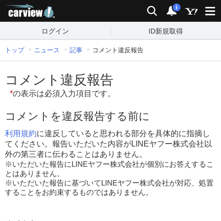
carview!
検索
通知
i
ログイン
ID新規取得
トップ
ニュース
記事
コメント違反報告
コメント違反報告
*
の表示は必須入力項目です。
コメントを違反報告する前に
利用規約
に違反していると思われる部分を具体的に指摘し
てください。報告いただいた内容がLINEヤフー株式会社以
外の第三者に伝わることはありません。
※いただいた報告にLINEヤフー株式会社が個別にお答えするこ
とはありません。
※いただいた報告に基づいてLINEヤフー株式会社が対応、処置
することをお約束するものではありません。