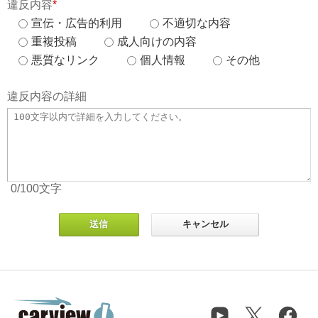
違反内容
*
宣伝・広告的利用
不適切な内容
重複投稿
成人向けの内容
悪質なリンク
個人情報
その他
違反内容の詳細
0
/100
文字