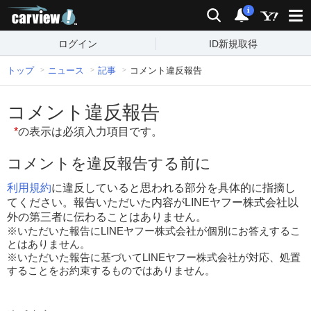
carview!
検索
通知
i
ログイン
ID新規取得
トップ
ニュース
記事
コメント違反報告
コメント違反報告
*
の表示は必須入力項目です。
コメントを違反報告する前に
利用規約
に違反していると思われる部分を具体的に指摘し
てください。報告いただいた内容がLINEヤフー株式会社以
外の第三者に伝わることはありません。
※いただいた報告にLINEヤフー株式会社が個別にお答えするこ
とはありません。
※いただいた報告に基づいてLINEヤフー株式会社が対応、処置
することをお約束するものではありません。