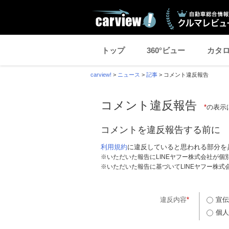
トップ
360°ビュー
カタ
carview!
>
ニュース
>
記事
>
コメント違反報告
コメント違反報告
*
の表示
コメントを違反報告する前に
利用規約
に違反していると思われる部分を
※いただいた報告にLINEヤフー株式会社が
※いただいた報告に基づいてLINEヤフー株
違反内容
*
宣伝
個人