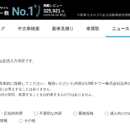
掲載レビュー
325,921
件
時点
※新車カタログのある自動車総合情報
2026.08.08
ログ
中古車検索
新車見積り
車買取
ニュース
は必須入力項目です。
具体的に指摘してください。報告いただいた内容がLINEヤフー株式会社以外
個別にお答えすることはありません。
式会社が対応、処置することをお約束するものではありません。
・広告的利用
不適切な内容
重複投稿
成人向けの
情報
その他