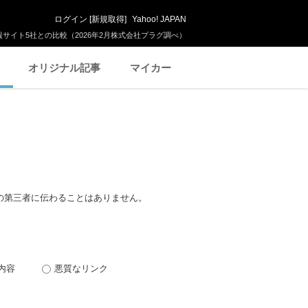
ログイン
[
新規取得
]
Yahoo! JAPAN
サイト5社との比較（2026年2月株式会社プラグ調べ）
オリジナル記事
マイカー
の第三者に伝わることはありません。
内容
悪質なリンク