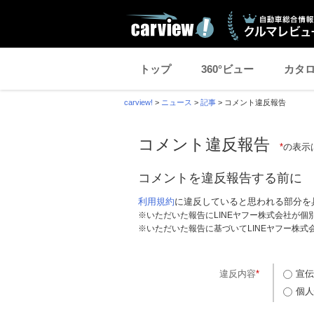
トップ
360°ビュー
カタ
carview!
>
ニュース
>
記事
>
コメント違反報告
コメント違反報告
*
の表示
コメントを違反報告する前に
利用規約
に違反していると思われる部分を
※いただいた報告にLINEヤフー株式会社が
※いただいた報告に基づいてLINEヤフー株
違反内容
*
宣伝
個人