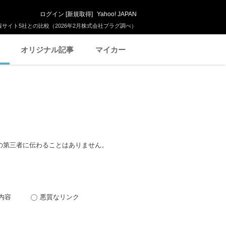
ログイン
[
新規取得
]
Yahoo! JAPAN
サイト5社との比較（2026年2月株式会社プラグ調べ）
オリジナル記事
マイカー
の第三者に伝わることはありません。
内容
悪質なリンク