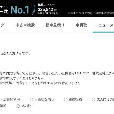
掲載レビュー
325,842
件
時点
※新車カタログのある自動車総合情報
2026.08.06
ログ
中古車検索
新車見積り
車買取
ニュース
は必須入力項目です。
具体的に指摘してください。報告いただいた内容がLINEヤフー株式会社以外
個別にお答えすることはありません。
式会社が対応、処置することをお約束するものではありません。
・広告的利用
不適切な内容
重複投稿
成人向けの
情報
その他