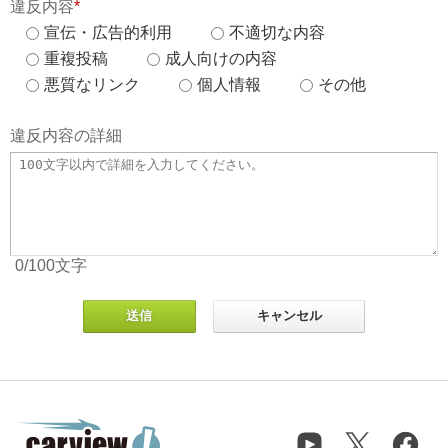
違反内容
*
宣伝・広告的利用
不適切な内容
重複投稿
成人向けの内容
悪質なリンク
個人情報
その他
違反内容の詳細
0
/100
文字