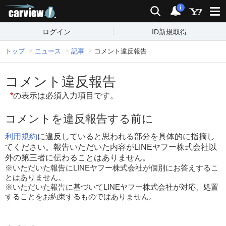
carview!
検索
通知
i
ログイン
ID新規取得
トップ
ニュース
記事
コメント違反報告
コメント違反報告
*
の表示は必須入力項目です。
コメントを違反報告する前に
利用規約
に違反していると思われる部分を具体的に指摘し
てください。報告いただいた内容がLINEヤフー株式会社以
外の第三者に伝わることはありません。
※いただいた報告にLINEヤフー株式会社が個別にお答えするこ
とはありません。
※いただいた報告に基づいてLINEヤフー株式会社が対応、処置
することをお約束するものではありません。