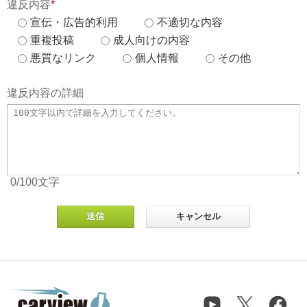
違反内容
*
宣伝・広告的利用
不適切な内容
重複投稿
成人向けの内容
悪質なリンク
個人情報
その他
違反内容の詳細
0
/100
文字