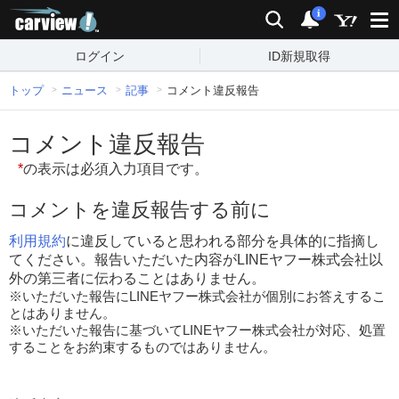
carview!
検索
通知
i
ログイン
ID新規取得
トップ
ニュース
記事
コメント違反報告
コメント違反報告
*
の表示は必須入力項目です。
コメントを違反報告する前に
利用規約
に違反していると思われる部分を具体的に指摘し
てください。報告いただいた内容がLINEヤフー株式会社以
外の第三者に伝わることはありません。
※いただいた報告にLINEヤフー株式会社が個別にお答えするこ
とはありません。
※いただいた報告に基づいてLINEヤフー株式会社が対応、処置
することをお約束するものではありません。