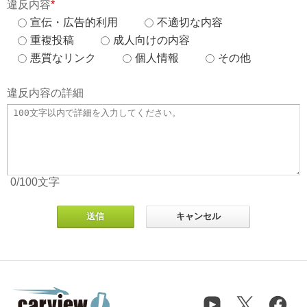
違反内容
*
宣伝・広告的利用
不適切な内容
重複投稿
成人向けの内容
悪質なリンク
個人情報
その他
違反内容の詳細
0
/100
文字