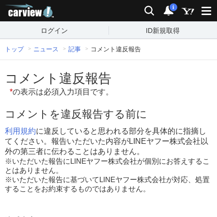
carview!
検索
通知
i
ログイン
ID新規取得
トップ
ニュース
記事
コメント違反報告
コメント違反報告
*
の表示は必須入力項目です。
コメントを違反報告する前に
利用規約
に違反していると思われる部分を具体的に指摘し
てください。報告いただいた内容がLINEヤフー株式会社以
外の第三者に伝わることはありません。
※いただいた報告にLINEヤフー株式会社が個別にお答えするこ
とはありません。
※いただいた報告に基づいてLINEヤフー株式会社が対応、処置
することをお約束するものではありません。