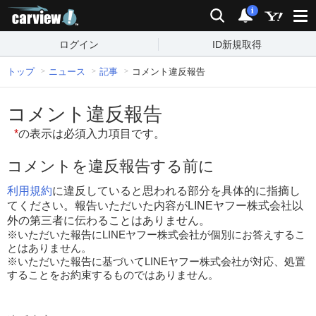
carview!
検索
通知
i
ログイン
ID新規取得
トップ
ニュース
記事
コメント違反報告
コメント違反報告
*
の表示は必須入力項目です。
コメントを違反報告する前に
利用規約
に違反していると思われる部分を具体的に指摘し
てください。報告いただいた内容がLINEヤフー株式会社以
外の第三者に伝わることはありません。
※いただいた報告にLINEヤフー株式会社が個別にお答えするこ
とはありません。
※いただいた報告に基づいてLINEヤフー株式会社が対応、処置
することをお約束するものではありません。