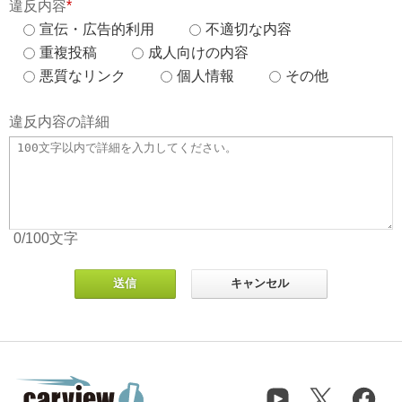
違反内容
*
宣伝・広告的利用
不適切な内容
重複投稿
成人向けの内容
悪質なリンク
個人情報
その他
違反内容の詳細
0
/100
文字