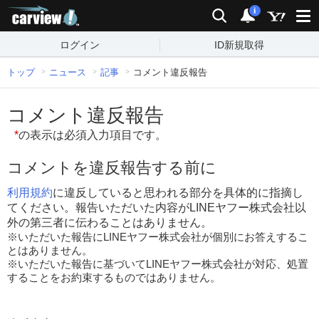
carview!
検索
通知
i
ログイン
ID新規取得
トップ
ニュース
記事
コメント違反報告
コメント違反報告
*
の表示は必須入力項目です。
コメントを違反報告する前に
利用規約
に違反していると思われる部分を具体的に指摘し
てください。報告いただいた内容がLINEヤフー株式会社以
外の第三者に伝わることはありません。
※いただいた報告にLINEヤフー株式会社が個別にお答えするこ
とはありません。
※いただいた報告に基づいてLINEヤフー株式会社が対応、処置
することをお約束するものではありません。