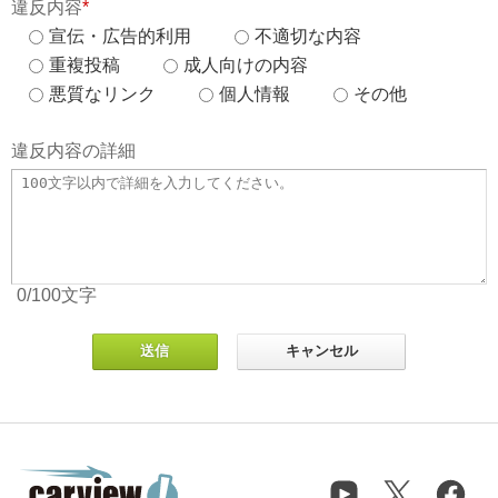
違反内容
*
宣伝・広告的利用
不適切な内容
重複投稿
成人向けの内容
悪質なリンク
個人情報
その他
違反内容の詳細
0
/100
文字