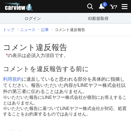
carview!
検索
通知
i
ログイン
ID新規取得
トップ
ニュース
記事
コメント違反報告
コメント違反報告
*
の表示は必須入力項目です。
コメントを違反報告する前に
利用規約
に違反していると思われる部分を具体的に指摘し
てください。報告いただいた内容がLINEヤフー株式会社以
外の第三者に伝わることはありません。
※いただいた報告にLINEヤフー株式会社が個別にお答えするこ
とはありません。
※いただいた報告に基づいてLINEヤフー株式会社が対応、処置
することをお約束するものではありません。