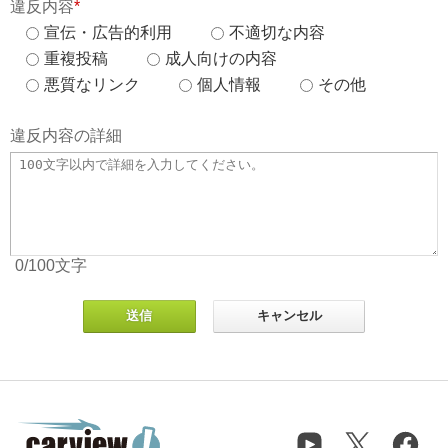
違反内容
*
宣伝・広告的利用
不適切な内容
重複投稿
成人向けの内容
悪質なリンク
個人情報
その他
違反内容の詳細
0
/100
文字