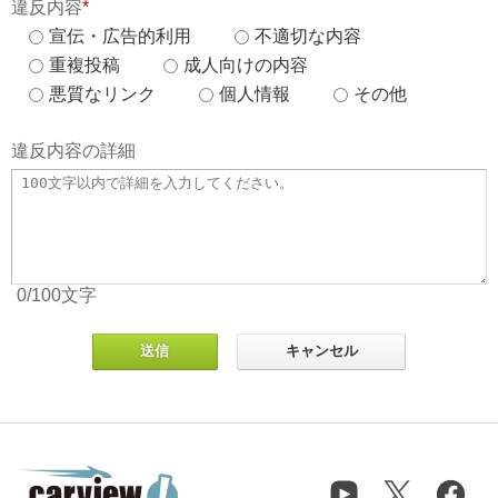
違反内容
*
宣伝・広告的利用
不適切な内容
重複投稿
成人向けの内容
悪質なリンク
個人情報
その他
違反内容の詳細
0
/100
文字