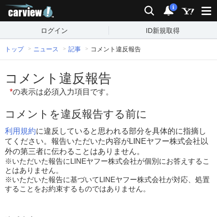
carview!
検索
通知
i
ログイン
ID新規取得
トップ
ニュース
記事
コメント違反報告
コメント違反報告
*
の表示は必須入力項目です。
コメントを違反報告する前に
利用規約
に違反していると思われる部分を具体的に指摘し
てください。報告いただいた内容がLINEヤフー株式会社以
外の第三者に伝わることはありません。
※いただいた報告にLINEヤフー株式会社が個別にお答えするこ
とはありません。
※いただいた報告に基づいてLINEヤフー株式会社が対応、処置
することをお約束するものではありません。