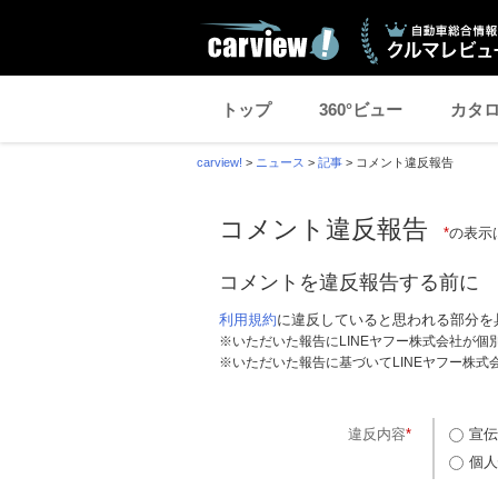
トップ
360°ビュー
カタ
carview!
>
ニュース
>
記事
>
コメント違反報告
コメント違反報告
*
の表示
コメントを違反報告する前に
利用規約
に違反していると思われる部分を
※いただいた報告にLINEヤフー株式会社が
※いただいた報告に基づいてLINEヤフー株
違反内容
*
宣伝
個人