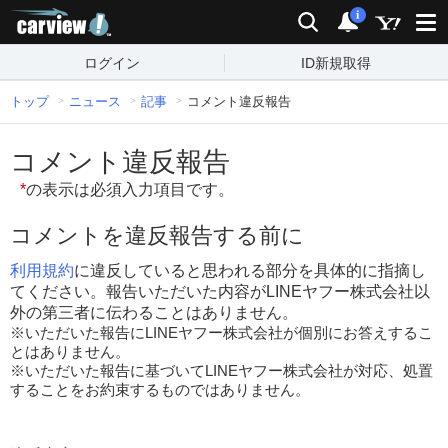
carview!
検索
通知
i
ログイン
ID新規取得
トップ
ニュース
記事
コメント違反報告
コメント違反報告
*
の表示は必須入力項目です。
コメントを違反報告する前に
利用規約
に違反していると思われる部分を具体的に指摘し
てください。報告いただいた内容がLINEヤフー株式会社以
外の第三者に伝わることはありません。
※いただいた報告にLINEヤフー株式会社が個別にお答えするこ
とはありません。
※いただいた報告に基づいてLINEヤフー株式会社が対応、処置
することをお約束するものではありません。