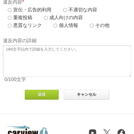
違反内容
*
宣伝・広告的利用
不適切な内容
重複投稿
成人向けの内容
悪質なリンク
個人情報
その他
違反内容の詳細
0
/100
文字