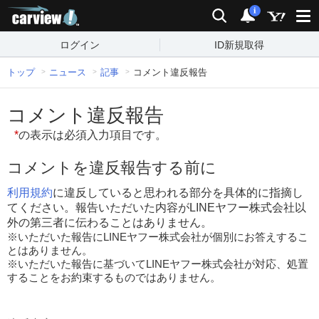
carview!
検索
通知
i
ログイン
ID新規取得
トップ
ニュース
記事
コメント違反報告
コメント違反報告
*
の表示は必須入力項目です。
コメントを違反報告する前に
利用規約
に違反していると思われる部分を具体的に指摘し
てください。報告いただいた内容がLINEヤフー株式会社以
外の第三者に伝わることはありません。
※いただいた報告にLINEヤフー株式会社が個別にお答えするこ
とはありません。
※いただいた報告に基づいてLINEヤフー株式会社が対応、処置
することをお約束するものではありません。