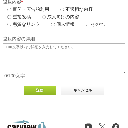
違反内容
*
宣伝・広告的利用
不適切な内容
重複投稿
成人向けの内容
悪質なリンク
個人情報
その他
違反内容の詳細
0
/100
文字