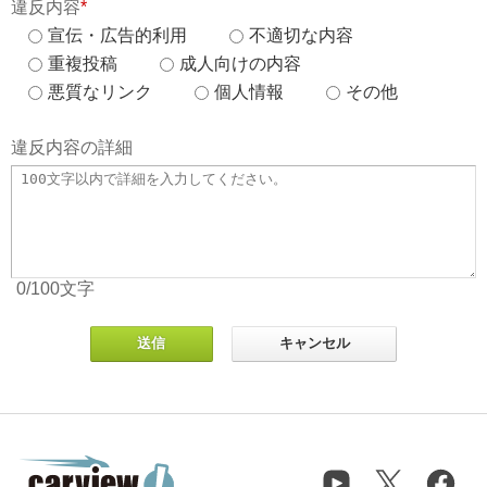
違反内容
*
宣伝・広告的利用
不適切な内容
重複投稿
成人向けの内容
悪質なリンク
個人情報
その他
違反内容の詳細
0
/100
文字