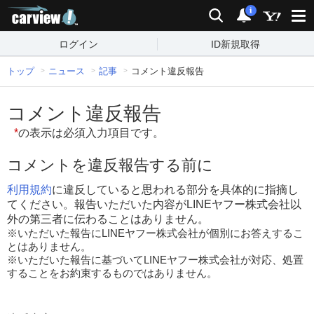
carview!
検索
通知
i
ログイン
ID新規取得
トップ
ニュース
記事
コメント違反報告
コメント違反報告
*
の表示は必須入力項目です。
コメントを違反報告する前に
利用規約
に違反していると思われる部分を具体的に指摘し
てください。報告いただいた内容がLINEヤフー株式会社以
外の第三者に伝わることはありません。
※いただいた報告にLINEヤフー株式会社が個別にお答えするこ
とはありません。
※いただいた報告に基づいてLINEヤフー株式会社が対応、処置
することをお約束するものではありません。