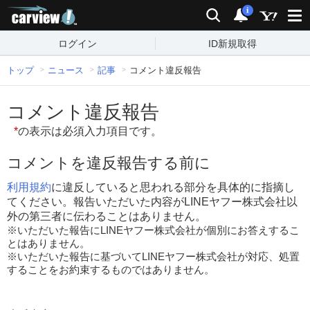
carview!
検索
通知
i
ログイン
ID新規取得
トップ
ニュース
記事
コメント違反報告
コメント違反報告
*
の表示は必須入力項目です。
コメントを違反報告する前に
利用規約
に違反していると思われる部分を具体的に指摘し
てください。報告いただいた内容がLINEヤフー株式会社以
外の第三者に伝わることはありません。
※いただいた報告にLINEヤフー株式会社が個別にお答えするこ
とはありません。
※いただいた報告に基づいてLINEヤフー株式会社が対応、処置
することをお約束するものではありません。