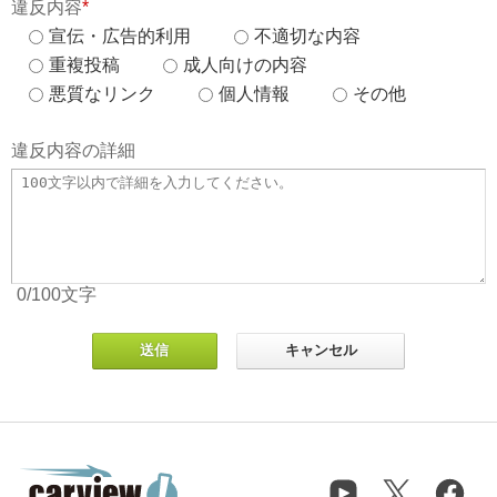
違反内容
*
宣伝・広告的利用
不適切な内容
重複投稿
成人向けの内容
悪質なリンク
個人情報
その他
違反内容の詳細
0
/100
文字