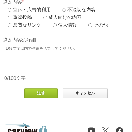
違反内容
*
宣伝・広告的利用
不適切な内容
重複投稿
成人向けの内容
悪質なリンク
個人情報
その他
違反内容の詳細
0
/100
文字