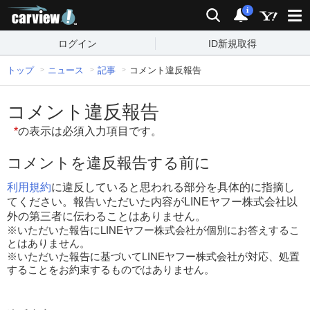
carview!
検索
通知
i
ログイン
ID新規取得
トップ
ニュース
記事
コメント違反報告
コメント違反報告
*
の表示は必須入力項目です。
コメントを違反報告する前に
利用規約
に違反していると思われる部分を具体的に指摘し
てください。報告いただいた内容がLINEヤフー株式会社以
外の第三者に伝わることはありません。
※いただいた報告にLINEヤフー株式会社が個別にお答えするこ
とはありません。
※いただいた報告に基づいてLINEヤフー株式会社が対応、処置
することをお約束するものではありません。