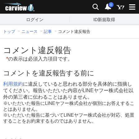
carview!
検索
通知
i
ログイン
ID新規取得
トップ
ニュース
記事
コメント違反報告
コメント違反報告
*
の表示は必須入力項目です。
コメントを違反報告する前に
利用規約
に違反していると思われる部分を具体的に指摘し
てください。報告いただいた内容がLINEヤフー株式会社以
外の第三者に伝わることはありません。
※いただいた報告にLINEヤフー株式会社が個別にお答えするこ
とはありません。
※いただいた報告に基づいてLINEヤフー株式会社が対応、処置
することをお約束するものではありません。