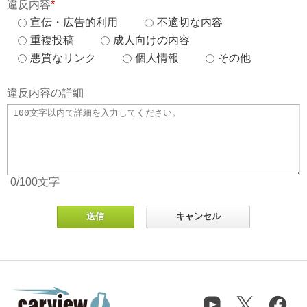
違反内容
*
宣伝・広告的利用
不適切な内容
重複投稿
成人向けの内容
悪質なリンク
個人情報
その他
違反内容の詳細
0
/100
文字