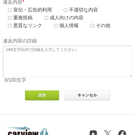
違反内容
*
宣伝・広告的利用
不適切な内容
重複投稿
成人向けの内容
悪質なリンク
個人情報
その他
違反内容の詳細
0
/100
文字