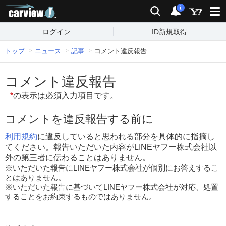
carview!
検索
通知
i
ログイン
ID新規取得
トップ
ニュース
記事
コメント違反報告
コメント違反報告
*
の表示は必須入力項目です。
コメントを違反報告する前に
利用規約
に違反していると思われる部分を具体的に指摘し
てください。報告いただいた内容がLINEヤフー株式会社以
外の第三者に伝わることはありません。
※いただいた報告にLINEヤフー株式会社が個別にお答えするこ
とはありません。
※いただいた報告に基づいてLINEヤフー株式会社が対応、処置
することをお約束するものではありません。