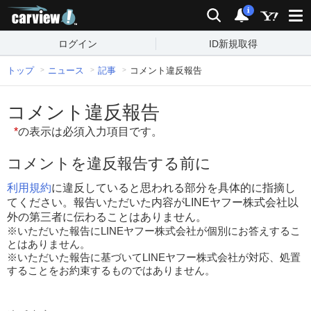
carview!
検索
通知
i
ログイン
ID新規取得
トップ
ニュース
記事
コメント違反報告
コメント違反報告
*
の表示は必須入力項目です。
コメントを違反報告する前に
利用規約
に違反していると思われる部分を具体的に指摘し
てください。報告いただいた内容がLINEヤフー株式会社以
外の第三者に伝わることはありません。
※いただいた報告にLINEヤフー株式会社が個別にお答えするこ
とはありません。
※いただいた報告に基づいてLINEヤフー株式会社が対応、処置
することをお約束するものではありません。