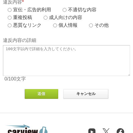
違反内容
*
宣伝・広告的利用
不適切な内容
重複投稿
成人向けの内容
悪質なリンク
個人情報
その他
違反内容の詳細
0
/100
文字