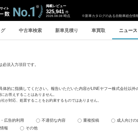
掲載レビュー
325,941
件
時点
※新車カタログのある自動車総合情報
2026.08.08
ログ
中古車検索
新車見積り
車買取
ニュース
は必須入力項目です。
具体的に指摘してください。報告いただいた内容がLINEヤフー株式会社以外
個別にお答えすることはありません。
式会社が対応、処置することをお約束するものではありません。
・広告的利用
不適切な内容
重複投稿
成人向けの
情報
その他