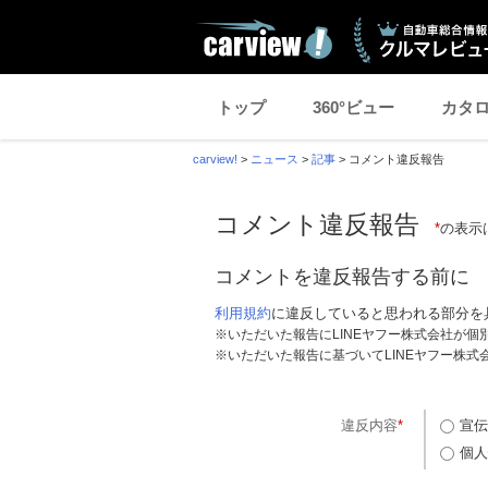
トップ
360°ビュー
カタ
carview!
>
ニュース
>
記事
>
コメント違反報告
コメント違反報告
*
の表示
コメントを違反報告する前に
利用規約
に違反していると思われる部分を
※いただいた報告にLINEヤフー株式会社が
※いただいた報告に基づいてLINEヤフー株
違反内容
*
宣伝
個人