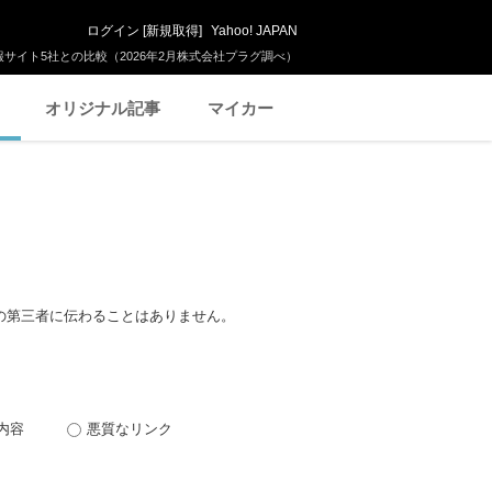
ログイン
[
新規取得
]
Yahoo! JAPAN
サイト5社との比較（2026年2月株式会社プラグ調べ）
オリジナル記事
マイカー
の第三者に伝わることはありません。
内容
悪質なリンク