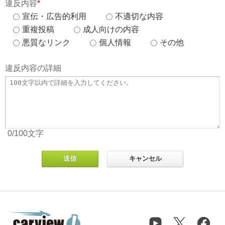
違反内容
*
宣伝・広告的利用
不適切な内容
重複投稿
成人向けの内容
悪質なリンク
個人情報
その他
違反内容の詳細
0
/100
文字