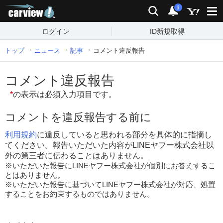
carview!
検索
通知
i
ログイン
ID新規取得
トップ
ニュース
記事
コメント違反報告
コメント違反報告
*
の表示は必須入力項目です。
コメントを違反報告する前に
利用規約
に違反していると思われる部分を具体的に指摘し
てください。報告いただいた内容がLINEヤフー株式会社以
外の第三者に伝わることはありません。
※いただいた報告にLINEヤフー株式会社が個別にお答えするこ
とはありません。
※いただいた報告に基づいてLINEヤフー株式会社が対応、処置
することをお約束するものではありません。