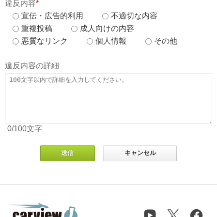
違反内容
*
宣伝・広告的利用
不適切な内容
重複投稿
成人向けの内容
悪質なリンク
個人情報
その他
違反内容の詳細
0
/100
文字