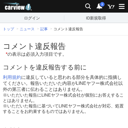
carview!
検索
通知
i
ログイン
ID新規取得
トップ
ニュース
記事
コメント違反報告
コメント違反報告
*
の表示は必須入力項目です。
コメントを違反報告する前に
利用規約
に違反していると思われる部分を具体的に指摘し
てください。報告いただいた内容がLINEヤフー株式会社以
外の第三者に伝わることはありません。
※いただいた報告にLINEヤフー株式会社が個別にお答えするこ
とはありません。
※いただいた報告に基づいてLINEヤフー株式会社が対応、処置
することをお約束するものではありません。