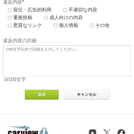
違反内容
*
宣伝・広告的利用
不適切な内容
重複投稿
成人向けの内容
悪質なリンク
個人情報
その他
違反内容の詳細
0
/100
文字