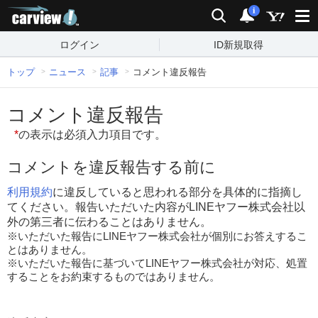
carview!
検索
通知
i
ログイン
ID新規取得
トップ
ニュース
記事
コメント違反報告
コメント違反報告
*
の表示は必須入力項目です。
コメントを違反報告する前に
利用規約
に違反していると思われる部分を具体的に指摘し
てください。報告いただいた内容がLINEヤフー株式会社以
外の第三者に伝わることはありません。
※いただいた報告にLINEヤフー株式会社が個別にお答えするこ
とはありません。
※いただいた報告に基づいてLINEヤフー株式会社が対応、処置
することをお約束するものではありません。