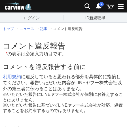
carview!
検索
通知
i
ログイン
ID新規取得
トップ
ニュース
記事
コメント違反報告
コメント違反報告
*
の表示は必須入力項目です。
コメントを違反報告する前に
利用規約
に違反していると思われる部分を具体的に指摘し
てください。報告いただいた内容がLINEヤフー株式会社以
外の第三者に伝わることはありません。
※いただいた報告にLINEヤフー株式会社が個別にお答えするこ
とはありません。
※いただいた報告に基づいてLINEヤフー株式会社が対応、処置
することをお約束するものではありません。