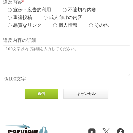
違反内容
*
宣伝・広告的利用
不適切な内容
重複投稿
成人向けの内容
悪質なリンク
個人情報
その他
違反内容の詳細
0
/100
文字