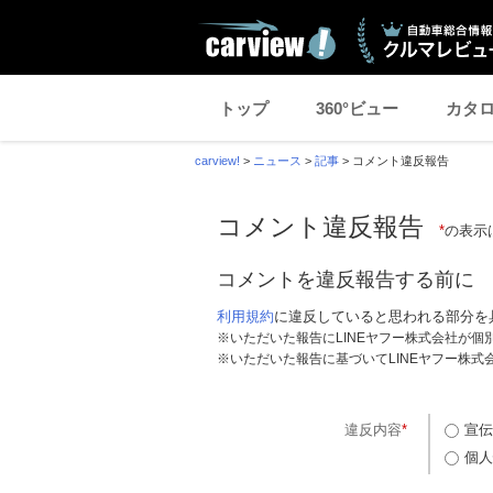
トップ
360°ビュー
カタ
carview!
>
ニュース
>
記事
>
コメント違反報告
コメント違反報告
*
の表示
コメントを違反報告する前に
利用規約
に違反していると思われる部分を
※いただいた報告にLINEヤフー株式会社が
※いただいた報告に基づいてLINEヤフー株
違反内容
*
宣伝
個人