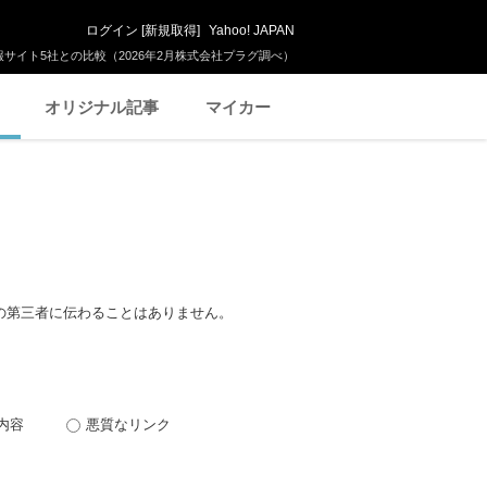
ログイン
[
新規取得
]
Yahoo! JAPAN
サイト5社との比較（2026年2月株式会社プラグ調べ）
オリジナル記事
マイカー
の第三者に伝わることはありません。
内容
悪質なリンク