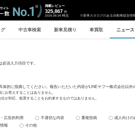
掲載レビュー
325,867
件
時点
※新車カタログのある自動車総合情報
2026.08.06
ログ
中古車検索
新車見積り
車買取
ニュース
は必須入力項目です。
具体的に指摘してください。報告いただいた内容がLINEヤフー株式会社以外
個別にお答えすることはありません。
式会社が対応、処置することをお約束するものではありません。
・広告的利用
不適切な内容
重複投稿
成人向けの
情報
その他