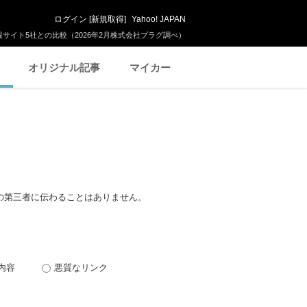
ログイン
[
新規取得
]
Yahoo! JAPAN
サイト5社との比較（2026年2月株式会社プラグ調べ）
オリジナル記事
マイカー
の第三者に伝わることはありません。
内容
悪質なリンク