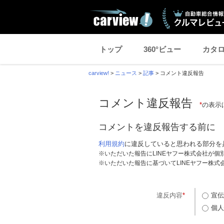
トップ
360°ビュー
カタ
carview!
>
ニュース
>
記事
>
コメント違反報告
コメント違反報告
*
の表示
コメントを違反報告する前に
利用規約
に違反していると思われる部分を
※いただいた報告にLINEヤフー株式会社が
※いただいた報告に基づいてLINEヤフー株
違反内容
*
宣伝
個人