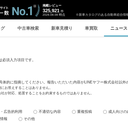
掲載レビュー
325,921
件
時点
※新車カタログのある自動車総合情報
2026.08.08
ログ
中古車検索
新車見積り
車買取
ニュース
は必須入力項目です。
具体的に指摘してください。報告いただいた内容がLINEヤフー株式会社以外
個別にお答えすることはありません。
式会社が対応、処置することをお約束するものではありません。
・広告的利用
不適切な内容
重複投稿
成人向けの
情報
その他