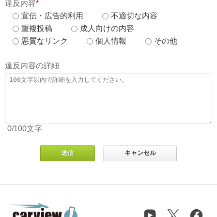
違反内容
*
宣伝・広告的利用
不適切な内容
重複投稿
成人向けの内容
悪質なリンク
個人情報
その他
違反内容の詳細
0
/100
文字