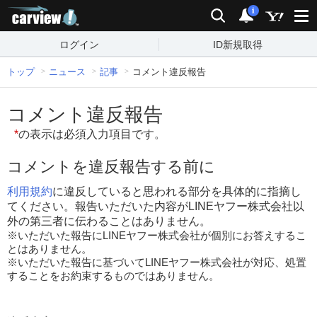
carview!
検索
通知
i
ログイン
ID新規取得
トップ
ニュース
記事
コメント違反報告
コメント違反報告
*
の表示は必須入力項目です。
コメントを違反報告する前に
利用規約
に違反していると思われる部分を具体的に指摘し
てください。報告いただいた内容がLINEヤフー株式会社以
外の第三者に伝わることはありません。
※いただいた報告にLINEヤフー株式会社が個別にお答えするこ
とはありません。
※いただいた報告に基づいてLINEヤフー株式会社が対応、処置
することをお約束するものではありません。