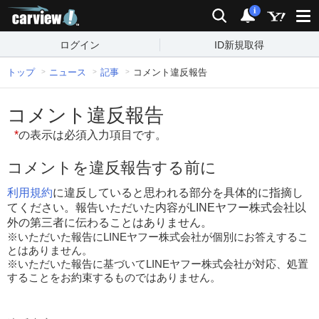
carview!
検索
通知
i
ログイン
ID新規取得
トップ
ニュース
記事
コメント違反報告
コメント違反報告
*
の表示は必須入力項目です。
コメントを違反報告する前に
利用規約
に違反していると思われる部分を具体的に指摘し
てください。報告いただいた内容がLINEヤフー株式会社以
外の第三者に伝わることはありません。
※いただいた報告にLINEヤフー株式会社が個別にお答えするこ
とはありません。
※いただいた報告に基づいてLINEヤフー株式会社が対応、処置
することをお約束するものではありません。