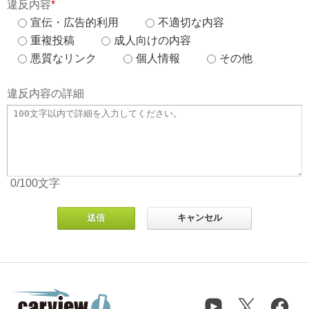
違反内容
*
宣伝・広告的利用
不適切な内容
重複投稿
成人向けの内容
悪質なリンク
個人情報
その他
違反内容の詳細
0
/100
文字