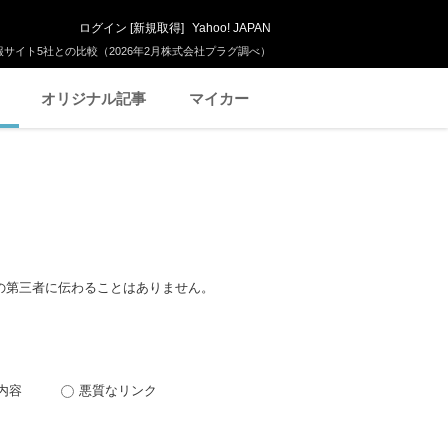
ログイン
[
新規取得
]
Yahoo! JAPAN
サイト5社との比較（2026年2月株式会社プラグ調べ）
オリジナル記事
マイカー
の第三者に伝わることはありません。
内容
悪質なリンク