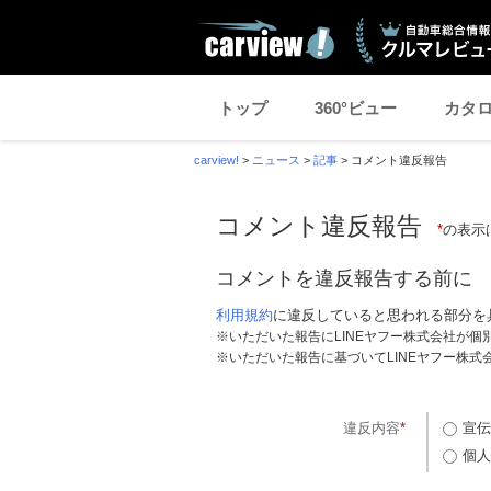
トップ
360°ビュー
カタ
carview!
>
ニュース
>
記事
>
コメント違反報告
コメント違反報告
*
の表示
コメントを違反報告する前に
利用規約
に違反していると思われる部分を
※いただいた報告にLINEヤフー株式会社が
※いただいた報告に基づいてLINEヤフー株
違反内容
*
宣伝
個人