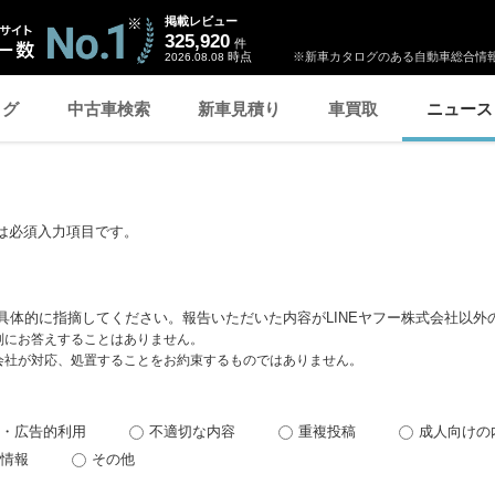
掲載レビュー
325,920
件
時点
※新車カタログのある自動車総合情報
2026.08.08
ログ
中古車検索
新車見積り
車買取
ニュース
は必須入力項目です。
具体的に指摘してください。報告いただいた内容がLINEヤフー株式会社以外
個別にお答えすることはありません。
式会社が対応、処置することをお約束するものではありません。
・広告的利用
不適切な内容
重複投稿
成人向けの
情報
その他