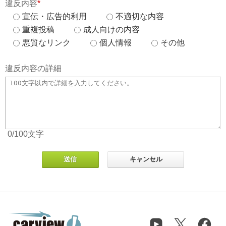
違反内容
*
宣伝・広告的利用
不適切な内容
重複投稿
成人向けの内容
悪質なリンク
個人情報
その他
違反内容の詳細
0
/100
文字