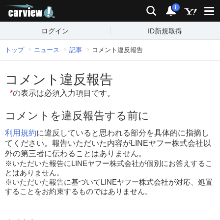
carview!
検索
通知
i
ログイン
ID新規取得
トップ
ニュース
記事
コメント違反報告
コメント違反報告
*
の表示は必須入力項目です。
コメントを違反報告する前に
利用規約
に違反していると思われる部分を具体的に指摘し
てください。報告いただいた内容がLINEヤフー株式会社以
外の第三者に伝わることはありません。
※いただいた報告にLINEヤフー株式会社が個別にお答えするこ
とはありません。
※いただいた報告に基づいてLINEヤフー株式会社が対応、処置
することをお約束するものではありません。