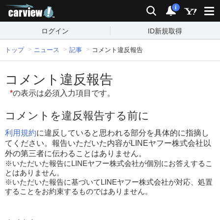
carview!
検索
通知
i
ログイン
ID新規取得
トップ
ニュース
記事
コメント違反報告
コメント違反報告
*
の表示は必須入力項目です。
コメントを違反報告する前に
利用規約
に違反していると思われる部分を具体的に指摘し
てください。報告いただいた内容がLINEヤフー株式会社以
外の第三者に伝わることはありません。
※いただいた報告にLINEヤフー株式会社が個別にお答えするこ
とはありません。
※いただいた報告に基づいてLINEヤフー株式会社が対応、処置
することをお約束するものではありません。