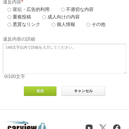
違反内容
*
宣伝・広告的利用
不適切な内容
重複投稿
成人向けの内容
悪質なリンク
個人情報
その他
違反内容の詳細
0
/100
文字