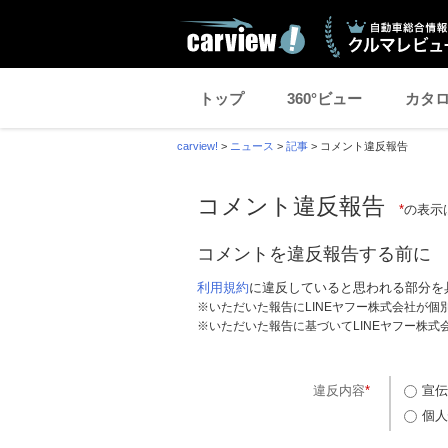
トップ
360°ビュー
カタ
carview!
>
ニュース
>
記事
>
コメント違反報告
コメント違反報告
*
の表示
コメントを違反報告する前に
利用規約
に違反していると思われる部分を
※いただいた報告にLINEヤフー株式会社が
※いただいた報告に基づいてLINEヤフー株
違反内容
*
宣伝
個人