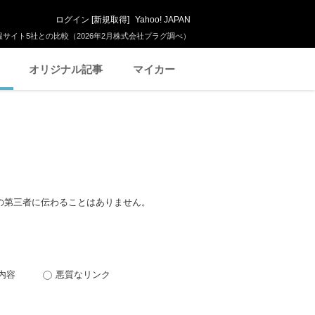
ログイン
[
新規取得
]
Yahoo! JAPAN
サイト5社との比較（2026年2月株式会社プラグ調べ）
オリジナル記事
マイカー
の第三者に伝わることはありません。
内容
悪質なリンク