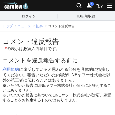
carview!
検索
通知
i
ログイン
ID新規取得
トップ
ニュース
記事
コメント違反報告
コメント違反報告
*
の表示は必須入力項目です。
コメントを違反報告する前に
利用規約
に違反していると思われる部分を具体的に指摘し
てください。報告いただいた内容がLINEヤフー株式会社以
外の第三者に伝わることはありません。
※いただいた報告にLINEヤフー株式会社が個別にお答えするこ
とはありません。
※いただいた報告に基づいてLINEヤフー株式会社が対応、処置
することをお約束するものではありません。