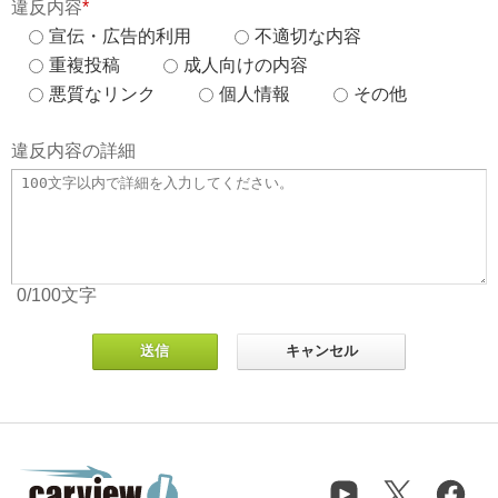
違反内容
*
宣伝・広告的利用
不適切な内容
重複投稿
成人向けの内容
悪質なリンク
個人情報
その他
違反内容の詳細
0
/100
文字