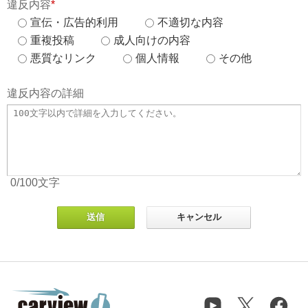
違反内容
*
宣伝・広告的利用
不適切な内容
重複投稿
成人向けの内容
悪質なリンク
個人情報
その他
違反内容の詳細
0
/100
文字