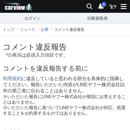
carview!
検索
通知
i
ログイン
ID新規取得
トップ
ニュース
記事
コメント違反報告
コメント違反報告
*
の表示は必須入力項目です。
コメントを違反報告する前に
利用規約
に違反していると思われる部分を具体的に指摘し
てください。報告いただいた内容がLINEヤフー株式会社以
外の第三者に伝わることはありません。
※いただいた報告にLINEヤフー株式会社が個別にお答えするこ
とはありません。
※いただいた報告に基づいてLINEヤフー株式会社が対応、処置
することをお約束するものではありません。