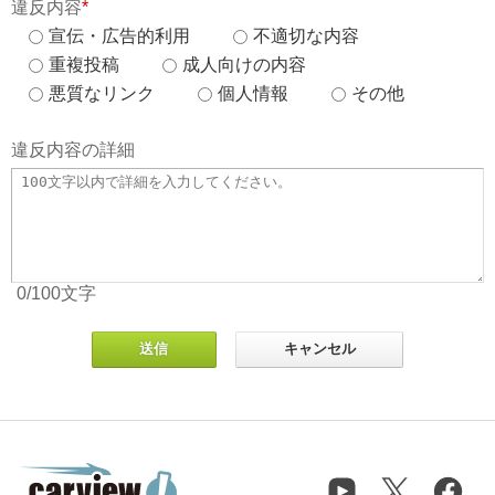
違反内容
*
宣伝・広告的利用
不適切な内容
重複投稿
成人向けの内容
悪質なリンク
個人情報
その他
違反内容の詳細
0
/100
文字