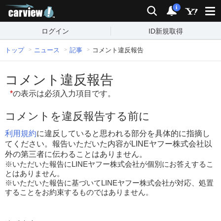
carview!
検索
通知
i
ログイン
ID新規取得
トップ
ニュース
記事
コメント違反報告
コメント違反報告
*
の表示は必須入力項目です。
コメントを違反報告する前に
利用規約
に違反していると思われる部分を具体的に指摘し
てください。報告いただいた内容がLINEヤフー株式会社以
外の第三者に伝わることはありません。
※いただいた報告にLINEヤフー株式会社が個別にお答えするこ
とはありません。
※いただいた報告に基づいてLINEヤフー株式会社が対応、処置
することをお約束するものではありません。