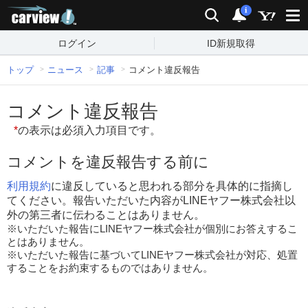
carview!
検索
通知
i
ログイン
ID新規取得
トップ
ニュース
記事
コメント違反報告
コメント違反報告
*
の表示は必須入力項目です。
コメントを違反報告する前に
利用規約
に違反していると思われる部分を具体的に指摘し
てください。報告いただいた内容がLINEヤフー株式会社以
外の第三者に伝わることはありません。
※いただいた報告にLINEヤフー株式会社が個別にお答えするこ
とはありません。
※いただいた報告に基づいてLINEヤフー株式会社が対応、処置
することをお約束するものではありません。