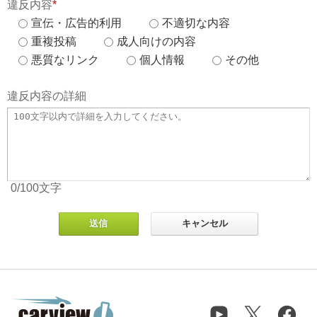
違反内容
*
宣伝・広告的利用
不適切な内容
重複投稿
成人向けの内容
悪質なリンク
個人情報
その他
違反内容の詳細
0
/100
文字